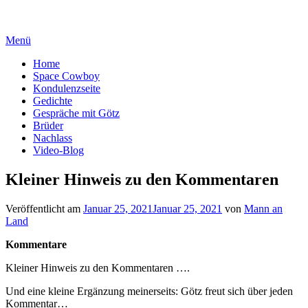
Zum
Leben, wie Leben gemeint ist
Inhalt
Menü
springen
Home
Space Cowboy
Kondulenzseite
Gedichte
Gespräche mit Götz
Brüder
Nachlass
Video-Blog
Kleiner Hinweis zu den Kommentaren
Veröffentlicht am
Januar 25, 2021
Januar 25, 2021
von
Mann an
Land
Kommentare
Kleiner Hinweis zu den Kommentaren ….
Und eine kleine Ergänzung meinerseits: Götz freut sich über jeden
Kommentar…