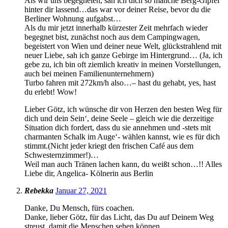
Als wir uns begegneten, sah ich dich so manche Berg-Gipfel
hinter dir lassend…das war vor deiner Reise, bevor du die
Berliner Wohnung aufgabst…
Als du mir jetzt innerhalb kürzester Zeit mehrfach wieder
begegnet bist, zunächst noch aus dem Campingwagen,
begeistert von Wien und deiner neue Welt, glückstrahlend mit
neuer Liebe, sah ich ganze Gebirge im Hintergrund… (Ja, ich
gebe zu, ich bin oft ziemlich kreativ in meinen Vorstellungen,
auch bei meinen Familienunternehmern)
Turbo fahren mit 272km/h also…– hast du gehabt, yes, hast
du erlebt! Wow!
Lieber Götz, ich wünsche dir von Herzen den besten Weg für
dich und dein Sein‘, deine Seele – gleich wie die derzeitige
Situation dich fordert, dass du sie annehmen und -stets mit
charmanten Schalk im Auge‘- wählen kannst, wie es für dich
stimmt.(Nicht jeder kriegt den frischen Café aus dem
Schwesternzimmer!)…
Weil man auch Tränen lachen kann, du weißt schon…!! Alles
Liebe dir, Angelica- Kölnerin aus Berlin
Rebekka
Januar 27, 2021
Danke, Du Mensch, fürs coachen.
Danke, lieber Götz, für das Licht, das Du auf Deinem Weg
streust, damit die Menschen sehen können.