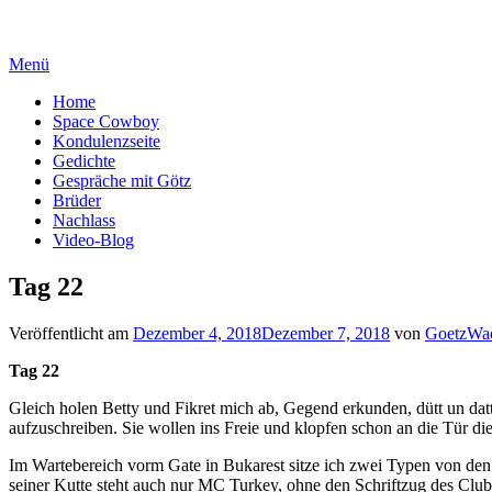
Zum
Leben, wie Leben gemeint ist
Inhalt
Menü
springen
Home
Space Cowboy
Kondulenzseite
Gedichte
Gespräche mit Götz
Brüder
Nachlass
Video-Blog
Tag 22
Veröffentlicht am
Dezember 4, 2018
Dezember 7, 2018
von
GoetzWa
Tag 22
Gleich holen Betty und Fikret mich ab, Gegend erkunden, dütt un datt
aufzuschreiben. Sie wollen ins Freie und klopfen schon an die Tür die
Im Wartebereich vorm Gate in Bukarest sitze ich zwei Typen von den
seiner Kutte steht auch nur MC Turkey, ohne den Schriftzug des Clu