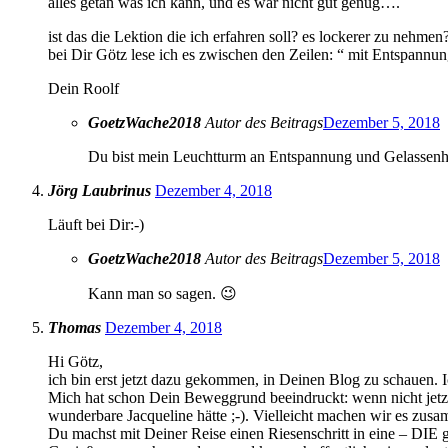
alles getan was ich kann, und es war nicht gut genug….
ist das die Lektion die ich erfahren soll? es lockerer zu nehmen
bei Dir Götz lese ich es zwischen den Zeilen: “ mit Entspannung
Dein Roolf
GoetzWache2018
Autor des Beitrags
Dezember 5, 2018
Du bist mein Leuchtturm an Entspannung und Gelassenheit
Jörg Laubrinus
Dezember 4, 2018
Läuft bei Dir:-)
GoetzWache2018
Autor des Beitrags
Dezember 5, 2018
Kann man so sagen. 😉
Thomas
Dezember 4, 2018
Hi Götz,
ich bin erst jetzt dazu gekommen, in Deinen Blog zu schauen. Ic
Mich hat schon Dein Beweggrund beeindruckt: wenn nicht jetz
wunderbare Jacqueline hätte ;-). Vielleicht machen wir es zusa
Du machst mit Deiner Reise einen Riesenschritt in eine – DIE 