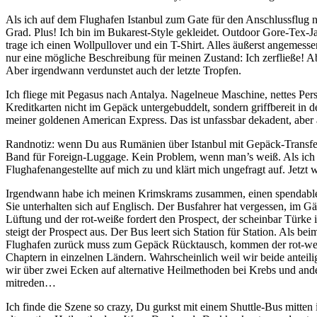
Als ich auf dem Flughafen Istanbul zum Gate für den Anschlussflug n
Grad. Plus! Ich bin im Bukarest-Style gekleidet. Outdoor Gore-Tex-Ja
trage ich einen Wollpullover und ein T-Shirt. Alles äußerst angeme
nur eine mögliche Beschreibung für meinen Zustand: Ich zerfließe! Ab
Aber irgendwann verdunstet auch der letzte Tropfen.
Ich fliege mit Pegasus nach Antalya. Nagelneue Maschine, nettes Perso
Kreditkarten nicht im Gepäck untergebuddelt, sondern griffbereit i
meiner goldenen American Express. Das ist unfassbar dekadent, aber 
Randnotiz: wenn Du aus Rumänien über Istanbul mit Gepäck-Transfe
Band für Foreign-Luggage. Kein Problem, wenn man’s weiß. Als ich 
Flughafenangestellte auf mich zu und klärt mich ungefragt auf. Jetzt 
Irgendwann habe ich meinen Krimskrams zusammen, einen spendablen G
Sie unterhalten sich auf Englisch. Der Busfahrer hat vergessen, im
Lüftung und der rot-weiße fordert den Prospect, der scheinbar Türke i
steigt der Prospect aus. Der Bus leert sich Station für Station. Als 
Flughafen zurück muss zum Gepäck Rücktausch, kommen der rot-weiße
Chaptern in einzelnen Ländern. Wahrscheinlich weil wir beide anteili
wir über zwei Ecken auf alternative Heilmethoden bei Krebs und an
mitreden…
Ich finde die Szene so crazy, Du gurkst mit einem Shuttle-Bus mitte