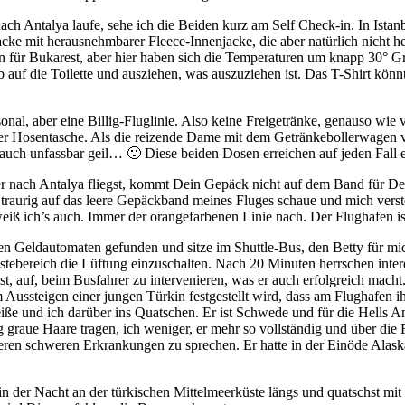
ach Antalya laufe, sehe ich die Beiden kurz am Self Check-in. In Ista
cke mit herausnehmbarer Fleece-Innenjacke, die aber natürlich nicht h
ssen für Bukarest, aber hier haben sich die Temperaturen um knapp 3
 auf die Toilette und ausziehen, was auszuziehen ist. Das T-Shirt könn
nal, aber eine Billig-Fluglinie. Also keine Freigetränke, genauso wie 
n der Hosentasche. Als die reizende Dame mit dem Getränkebollerwagen
auch unfassbar geil… 🙂 Diese beiden Dosen erreichen auf jeden Fall e
r nach Antalya fliegst, kommt Dein Gepäck nicht auf dem Band für De
traurig auf das leere Gepäckband meines Fluges schaue und mich ver
weiß ich’s auch. Immer der orangefarbenen Linie nach. Der Flughafen is
eldautomaten gefunden und sitze im Shuttle-Bus, den Betty für mich 
 Gästebereich die Lüftung einzuschalten. Nach 20 Minuten herrschen in
st, auf, beim Busfahrer zu intervenieren, was er auch erfolgreich mach
beim Aussteigen einer jungen Türkin festgestellt wird, dass am Flughaf
 und ich darüber ins Quatschen. Er ist Schwede und für die Hells An
g graue Haare tragen, ich weniger, er mehr so vollständig und über di
deren schweren Erkrankungen zu sprechen. Er hatte in der Einöde Al
n in der Nacht an der türkischen Mittelmeerküste längs und quatschst 