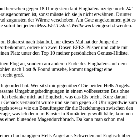
nbul herrschen gegen 18 Uhr gestern laut Flughafenanzeige noch 24°
erausgenommen ist, sonst müsste ich sie ja nicht erwähnen. Drunter
0° Grad zugunsten der Wärme verschoben. Am Gate angekommen gibt es
te sofort bei jedem
Miss-Wet-T-Shirt-Wettbewerb
eingesetzt werden.
von Bukarest nach Istanbul, nur dieses Mal hat der Junge die
 vorbeikommt, ordere ich zwei Dosen EFES-Pilsner und zahle mit
inen Platz unter den Top 10 meiner persönlichen Genuss-Hitliste.
inen Flug an, sondern am anderen Ende des Flughafens auf dem
stohlen nach Lost & Found umsehe, kommt ungefragt eine
t recht groß.
geordert hat. Wer sitzt mir gegenüber? Die beiden Hells Angels.
teressante Umgebungsbedingungen in einem vollbesetzten Bus ohne
t. Ich bedanke mich auf Englisch, was das Eis bricht. Kurz darauf
en ihr Gepäck vertauscht wurde und sie nun gegen 23 Uhr irgendwie zum
gels sowas wie ein Beauftragter für die Beziehungen zwischen den
e Frage, was ich denn im Kloster in Rumänien gewollt hätte, kommen
askas einen blutenden Magendurchbruch. Da kann man schon mal
mit einem hochrangigen Hells Angel aus Schweden auf Englisch über