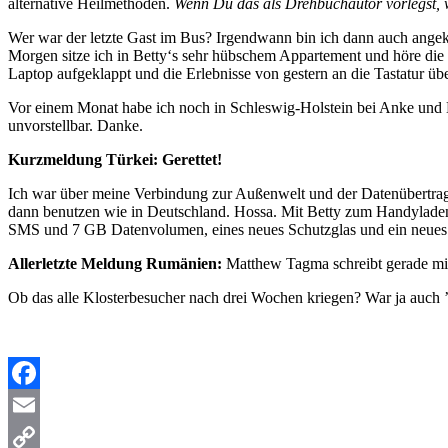
alternative Heilmethoden.
Wenn Du das als Drehbuchautor vorlegst, 
Wer war der letzte Gast im Bus? Irgendwann bin ich dann auch ange
Morgen sitze ich in Betty‘s sehr hübschem Appartement und höre di
Laptop aufgeklappt und die Erlebnisse von gestern an die Tastatur üb
Vor einem Monat habe ich noch in Schleswig-Holstein bei Anke und 
unvorstellbar. Danke.
Kurzmeldung Türkei: Gerettet!
Ich war über meine Verbindung zur Außenwelt und der Datenübertrag
dann benutzen wie in Deutschland. Hossa. Mit Betty zum Handyladen 
SMS und 7 GB Datenvolumen, eines neues Schutzglas und ein neues 
Allerletzte Meldung Rumänien:
Matthew Tagma schreibt gerade mir
Ob das alle Klosterbesucher nach drei Wochen kriegen? War ja auch
Facebook
Email