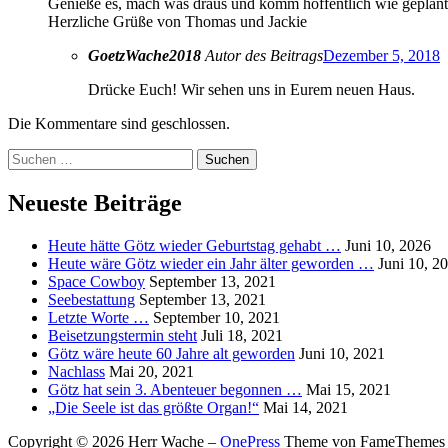
Genieße es, mach was draus und komm hoffentlich wie geplant 
Herzliche Grüße von Thomas und Jackie
GoetzWache2018
Autor des Beitrags
Dezember 5, 2018
Drücke Euch! Wir sehen uns in Eurem neuen Haus.
Die Kommentare sind geschlossen.
Suchen
nach:
Neueste Beiträge
Heute hätte Götz wieder Geburtstag gehabt …
Juni 10, 2026
Heute wäre Götz wieder ein Jahr älter geworden …
Juni 10, 2
Space Cowboy
September 13, 2021
Seebestattung
September 13, 2021
Letzte Worte …
September 10, 2021
Beisetzungstermin steht
Juli 18, 2021
Götz wäre heute 60 Jahre alt geworden
Juni 10, 2021
Nachlass
Mai 20, 2021
Götz hat sein 3. Abenteuer begonnen …
Mai 15, 2021
„Die Seele ist das größte Organ!“
Mai 14, 2021
Copyright © 2026 Herr Wache
–
OnePress
Theme von FameThemes