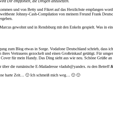
wird Dir empfohlen, die Drogen abzusetzen.
kommen und von Betty und Fikret auf das Herzlichste empfangen worden
e weltbeste Johnny-Cash-Compilation von meinem Freund Frank Deutsch
ergeben.
Marcus gewohnt und in Rendsburg mit den Enkeln gespielt. Was in ein
ung zum Blog etwas in Sorge. Vodafone Deutschland schrieb, dass ich
ihres Vertrauens gezockelt und einen Großeinkauf getätigt. Für umge
Cover für mein Handy. Das Ding sieht aus wie neu. Schöne Grüße an
 über die rumänische E-Mailadresse vladub@yandex. ru den Betreff
H
 ’ne harte Zeit… 🙂 Ich schmeiß mich weg… 🙂 🙂