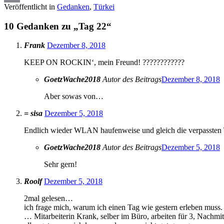
Veröffentlicht in
Gedanken
,
Türkei
Copy
10 Gedanken zu „
Tag 22
“
Link
Frank
Dezember 8, 2018
KEEP ON ROCKIN‘, mein Freund! ????????????
GoetzWache2018
Autor des Beitrags
Dezember 8, 2018
Aber sowas von…
= sisa
Dezember 5, 2018
Endlich wieder WLAN haufenweise und gleich die verpassten Ta
GoetzWache2018
Autor des Beitrags
Dezember 5, 2018
Sehr gern!
Roolf
Dezember 5, 2018
2mal gelesen…
ich frage mich, warum ich einen Tag wie gestern erleben muss.
… Mitarbeiterin Krank, selber im Büro, arbeiten für 3, Nachmi